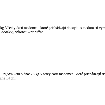
g Všetky časti medometu ktoré prichádzajú do styku s medom sú vyro
d dodávky výrobcu - približne...
 29,5x43 cm Váha: 26 kg Všetky časti medometu ktoré prichádzajú do
žne 14 dní.