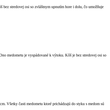
bez stredovej osi so zvláštnym upnutím hore i dolu, čo umožňuje
no medometu je vyspádované k výtoku. Kôš je bez stredovej osi so
 cm. Všetky časti medometu ktoré prichádzajú do styku s medom sú