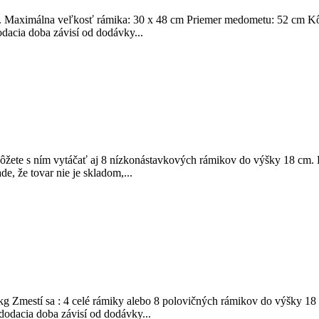
 Maximálna veľkosť rámika: 30 x 48 cm Priemer medometu: 52 cm Kôš 
odacia doba závisí od dodávky...
ete s ním vytáčať aj 8 nízkonástavkových rámikov do výšky 18 cm. D
e, že tovar nie je skladom,...
g Zmestí sa : 4 celé rámiky alebo 8 polovičných rámikov do výšky 18
 dodacia doba závisí od dodávky...