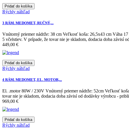
Pridať do košíka
Rýchly náhľad
3 RÁM. MEDOMET, RUČNÝ,...
Vnútorný priemer nádrže: 38 cm Veľkosť koša: 26,5x43 cm Váha 17 k
5 včelstiev. V prípade, že tovar nie je skladom, dodacia doba závisí o
449,00 €
Pridať do košíka
Rýchly náhľad
4 RÁM. MEDOMET, EL. MOTOR,...
El. .motor 80W / 230V Vnútorný priemer nádrže: 52cm Veľkosť koša:
tovar nie je skladom, dodacia doba závisí od dodávky výrobcu - pribli
969,00 €
Pridať do košíka
Rýchly náhľad