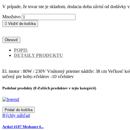
V prípade, že tovar nie je skladom, dodacia doba závisí od dodávky vý
Množstvo

Vložiť do košíka
POPIS
DETAILY PRODUKTU
El. motor : 80W / 230V Vnútorný priemer nádrže: 38 cm Veľkosť koš
určený pre hoby-včelárov -10 včelstiev
Podobné produkty
(8 ďalších produktov v tejto kategórii)
Pridať do košíka
Rýchly náhľad
Artkel 4107 Medomet 4...