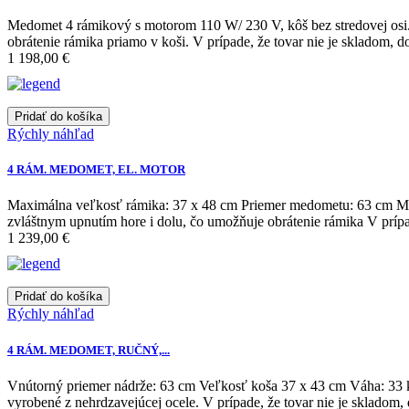
Medomet 4 rámikový s motorom 110 W/ 230 V, kôš bez stredovej osi.
obrátenie rámika priamo v koši. V prípade, že tovar nie je skladom, d
1 198,00 €
Pridať do košíka
Rýchly náhľad
4 RÁM. MEDOMET, EL. MOTOR
Maximálna veľkosť rámika: 37 x 48 cm Priemer medometu: 63 cm Môž
zvláštnym upnutím hore i dolu, čo umožňuje obrátenie rámika V prípad
1 239,00 €
Pridať do košíka
Rýchly náhľad
4 RÁM. MEDOMET, RUČNÝ,...
Vnútorný priemer nádrže: 63 cm Veľkosť koša 37 x 43 cm Váha: 33 k
vyrobené z nehrdzavejúcej ocele. V prípade, že tovar nie je skladom,