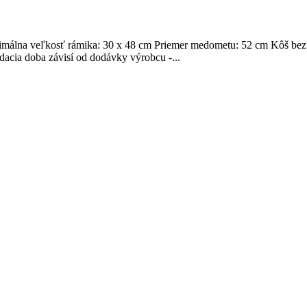
málna veľkosť rámika: 30 x 48 cm Priemer medometu: 52 cm Kôš bez st
odacia doba závisí od dodávky výrobcu -...