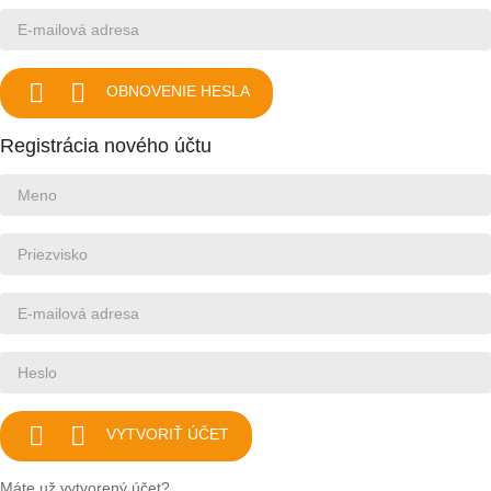


OBNOVENIE HESLA
Registrácia nového účtu


VYTVORIŤ ÚČET
Máte už vytvorený účet?