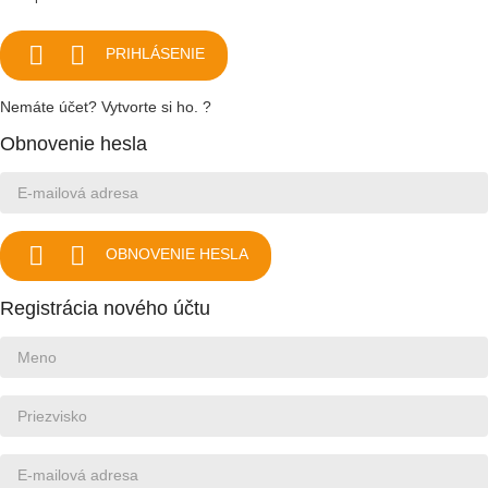


PRIHLÁSENIE
Nemáte účet? Vytvorte si ho. ?
Obnovenie hesla


OBNOVENIE HESLA
Registrácia nového účtu