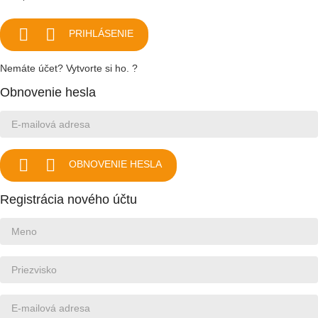


PRIHLÁSENIE
Nemáte účet? Vytvorte si ho. ?
Obnovenie hesla


OBNOVENIE HESLA
Registrácia nového účtu