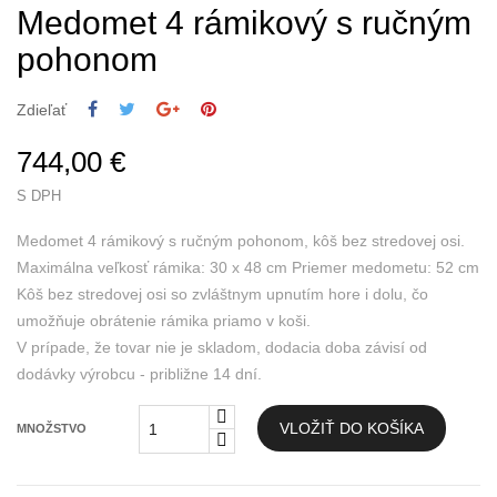
Medomet 4 rámikový s ručným
pohonom
Zdieľať
744,00 €
S DPH
Medomet 4 rámikový s ručným pohonom, kôš bez stredovej osi.
Maximálna veľkosť rámika: 30 x 48 cm Priemer medometu: 52 cm
Kôš bez stredovej osi so zvláštnym upnutím hore i dolu, čo
umožňuje obrátenie rámika priamo v koši.
V prípade, že tovar nie je skladom, dodacia doba závisí od
dodávky výrobcu - približne 14 dní.
VLOŽIŤ DO KOŠÍKA
MNOŽSTVO