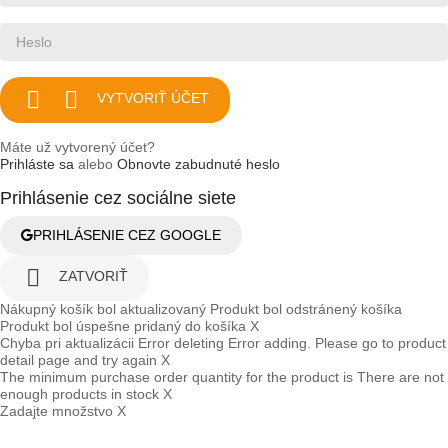


VYTVORIŤ ÚČET
Máte už vytvorený účet?
Prihláste sa
alebo
Obnovte zabudnuté heslo
Prihlásenie cez sociálne siete
PRIHLÁSENIE CEZ GOOGLE

ZATVORIŤ
Nákupný košík bol aktualizovaný
Produkt bol odstránený košíka
Produkt bol úspešne pridaný do košíka
X
Chyba pri aktualizácii
Error deleting
Error adding. Please go to product
detail page and try again
X
The minimum purchase order quantity for the product is
There are not
enough products in stock
X
Zadajte množstvo
X