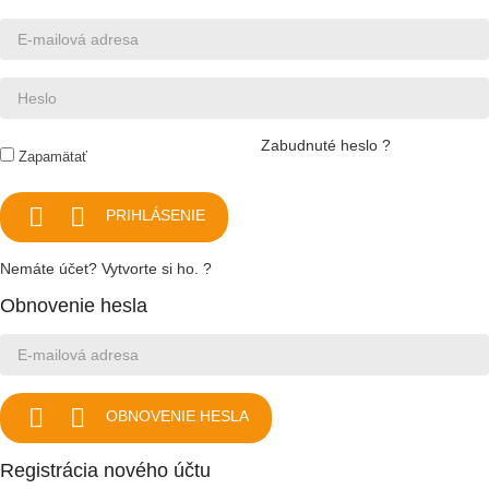
Zabudnuté heslo ?
Zapamätať


PRIHLÁSENIE
Nemáte účet? Vytvorte si ho. ?
Obnovenie hesla


OBNOVENIE HESLA
Registrácia nového účtu