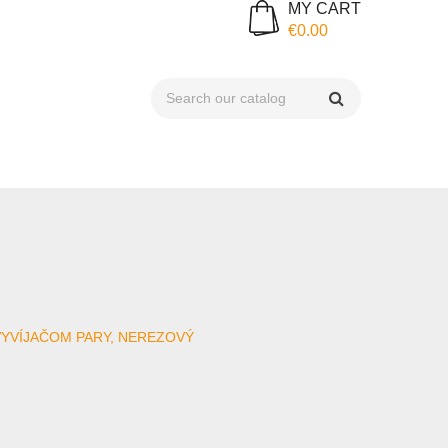
MY CART
€0.00
 VYVÍJAČOM PARY, NEREZOVÝ