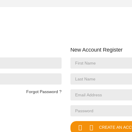
New Account Register
Forgot Password ?


CREATE AN AC