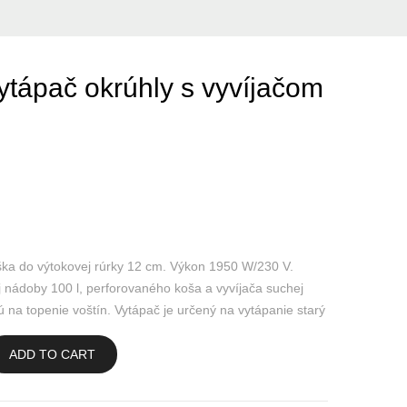
Vytápač okrúhly s vyvíjačom
ka do výtokovej rúrky 12 cm. Výkon 1950 W/230 V.
j nádoby 100 l, perforovaného koša a vyvíjača suchej
nú na topenie voštín. Vytápač je určený na vytápanie starý
ADD TO CART