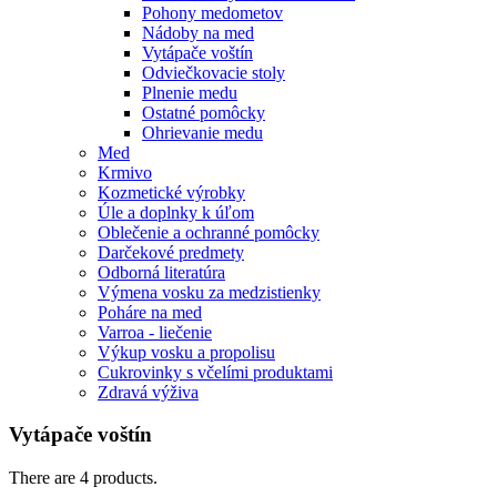
Pohony medometov
Nádoby na med
Vytápače voštín
Odviečkovacie stoly
Plnenie medu
Ostatné pomôcky
Ohrievanie medu
Med
Krmivo
Kozmetické výrobky
Úle a doplnky k úľom
Oblečenie a ochranné pomôcky
Darčekové predmety
Odborná literatúra
Výmena vosku za medzistienky
Poháre na med
Varroa - liečenie
Výkup vosku a propolisu
Cukrovinky s včelími produktami
Zdravá výživa
Vytápače voštín
There are 4 products.