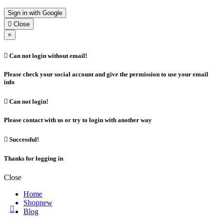
Sign in with Google

Close
×

Can not login without email!
Please check your social account and give the permission to use your email
info

Can not login!
Please contact with us or try to login with another way

Successful!
Thanks for logging in
Close
Home
Shop
new

Blog