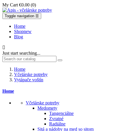
My Cart
€0.00
(0)
Toggle navigation
☰
Home
Shop
new
Blog

Just start searching...
Home
Včelárske potreby
Vytápače voštín
Home
Včelárske potreby
Medomety
Tangenciálne
Zvratné
Radiálne
Sitá a nádoby na med so sitom