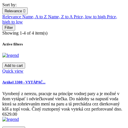
Sort by:
Relevance

Relevance
Name, A to Z
Name, Z to A
Price, low to high
Price,
high to low
Filter
Showing 1-4 of 4 item(s)
Active filters
Add to cart
Quick view
Artikel 3300 - VYTÁPAČ...
Vyrobený z nerezu, pracuje na princípe vodnej pary a je možné v
ňom vytápať i odviečkované viečka. Do nádoby sa napustí voda
ktorá sa zohrievaním mení na paru a tá prechádza cez dierkovaný
kôš a topí vosk. Čistý roztopený vosk vyteká cez perforované dno.
€629.00