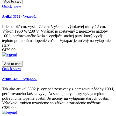
Add to cart
Quick view
Artikel 3302 - Vytápač...
Priemer 47 cm, výška 72 cm. Výška do výtokovej rúrky 12 cm.
Výkon 1950 W/230 V. Vytápač je zostavený z nerezovej nádoby
100 l, perforovaného koša a vyvíjača suchej pary. ktorý vyvíja
teplotu potrebnú na topenie voštín. Vytápač je určený na vytápanie
starý
€429.00
Add to cart
Quick view
Artikel 3299 - Vytápač...
Tak ako artikel 3302 je vytápač zostavený z nerezovej nádoby 100 l,
perforovaného koša a vyvíjača suchej pary. ktorý vyvíja teplotu
potrebnú na topenie voštín. Je určený na vytápanie starých voštín.
Výtokovú trubicu uzavrieme so zátkou a zariadenie môžeme
€389.00