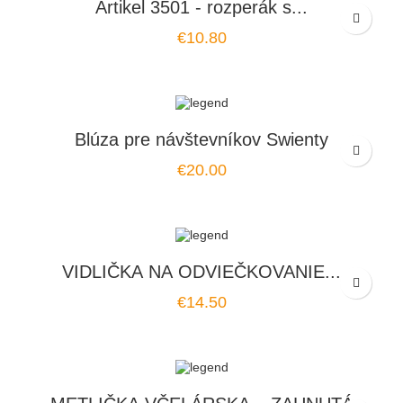
Artikel 3501 - rozperák s...
Price
€10.80
Blúza pre návštevníkov Swienty
Price
€20.00
VIDLIČKA NA ODVIEČKOVANIE...
Price
€14.50