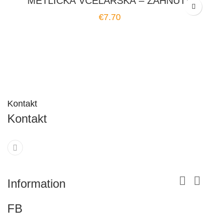
METLIČKA VČELÁRSKA – ZAHNUTÁ
Price
€7.70
Kontakt
Kontakt


Information
FB