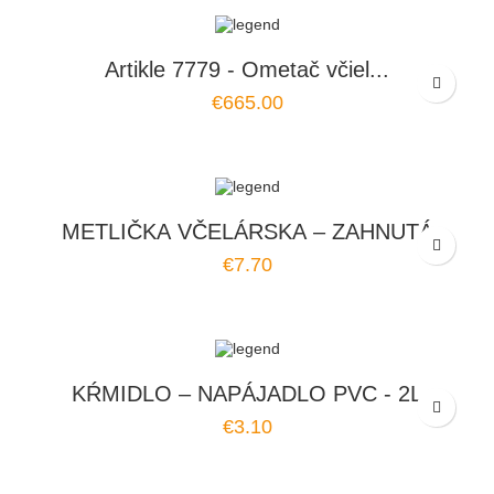
Artikle 7779 - Ometač včiel...
€665.00
METLIČKA VČELÁRSKA – ZAHNUTÁ
€7.70
KŔMIDLO – NAPÁJADLO PVC - 2L
€3.10