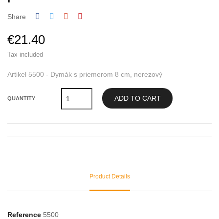
Share
€21.40
Tax included
Artikel 5500 - Dymák s priemerom 8 cm, nerezový
ADD TO CART
QUANTITY
Product Details
Reference
5500