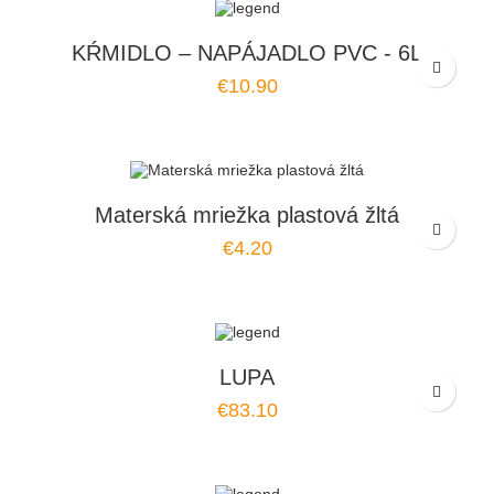
KŔMIDLO – NAPÁJADLO PVC - 6L
€10.90
Materská mriežka plastová žltá
€4.20
LUPA
€83.10