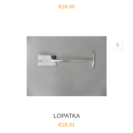
€18.40
LOPATKA
€18.31