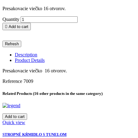
Presakovacie viečko 16 otvorov.
Quantity

Add to cart
Description
Product Details
Presakovacie viečko 16 otvorov.
Reference
7009
Related Products
(16 other products in the same category)
Add to cart
Quick view
STROPNÉ KŔMIDLO S TUNELOM