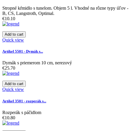
Stropné kŕmidlo s tunelom. Objem 5 l. Vhodné na rôzne typy úľov -
B, CS, Langstroth, Optimal.
€10.10
Add to cart
Quick view
Artikel 5501 - Dymák s...
Dymák s priemerom 10 cm, nerezový
€25.70
Add to cart
Quick view
Artikel 3501 - rozperák s...
Rozperák s páčidlom
€10.80