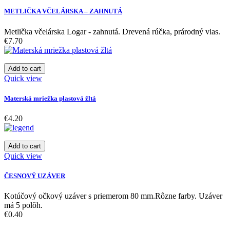
METLIČKA VČELÁRSKA – ZAHNUTÁ
Metlička včelárska Logar - zahnutá. Drevená rúčka, prárodný vlas.
€7.70
Add to cart
Quick view
Materská mriežka plastová žltá
€4.20
Add to cart
Quick view
ČESNOVÝ UZÁVER
Kotúčový očkový uzáver s priemerom 80 mm.Rôzne farby. Uzáver
má 5 polôh.
€0.40