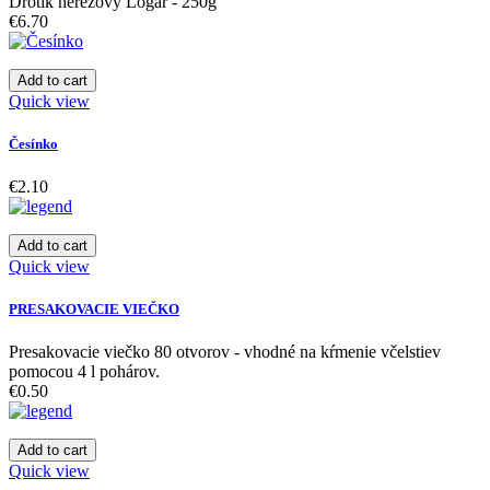
Drôtik nerezový Logar - 250g
€6.70
Add to cart
Quick view
Česínko
€2.10
Add to cart
Quick view
PRESAKOVACIE VIEČKO
Presakovacie viečko 80 otvorov - vhodné na kŕmenie včelstiev
pomocou 4 l pohárov.
€0.50
Add to cart
Quick view