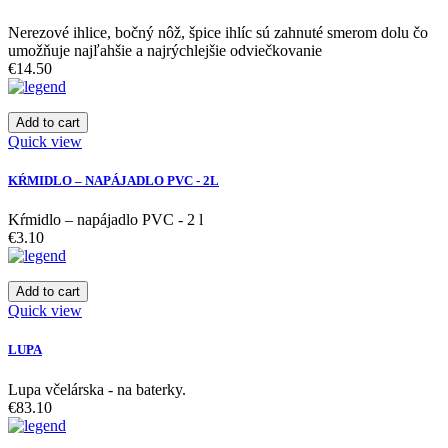
Nerezové ihlice, bočný nôž, špice ihlíc sú zahnuté smerom dolu čo
umožňuje najľahšie a najrýchlejšie odviečkovanie
€14.50
Add to cart
Quick view
KŔMIDLO – NAPÁJADLO PVC - 2L
Kŕmidlo – napájadlo PVC - 2 l
€3.10
Add to cart
Quick view
LUPA
Lupa včelárska - na baterky.
€83.10