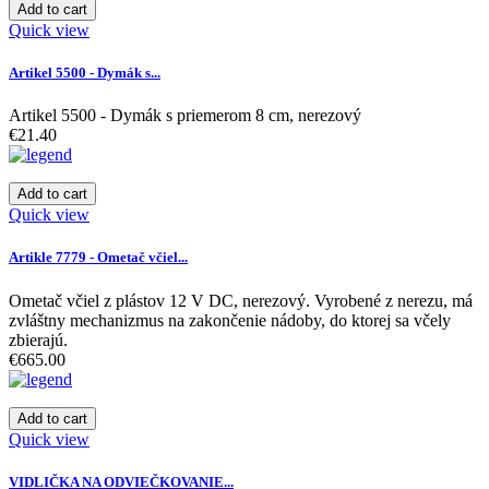
Add to cart
Quick view
Artikel 5500 - Dymák s...
Artikel 5500 - Dymák s priemerom 8 cm, nerezový
€21.40
Add to cart
Quick view
Artikle 7779 - Ometač včiel...
Ometač včiel z plástov 12 V DC, nerezový. Vyrobené z nerezu, má
zvláštny mechanizmus na zakončenie nádoby, do ktorej sa včely
zbierajú.
€665.00
Add to cart
Quick view
VIDLIČKA NA ODVIEČKOVANIE...