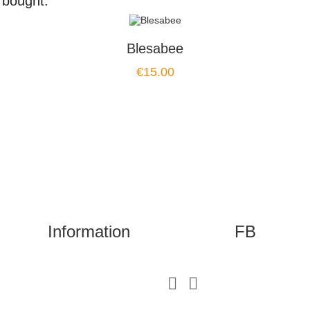
 bought:
Blesabee
Price
€15.00
Information
FB

