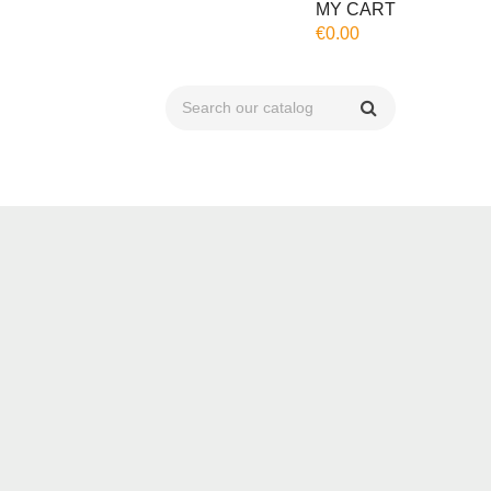
MY CART
€0.00