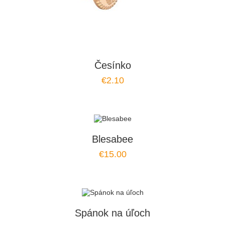
Česínko
€2.10
Blesabee
€15.00
Spánok na úľoch