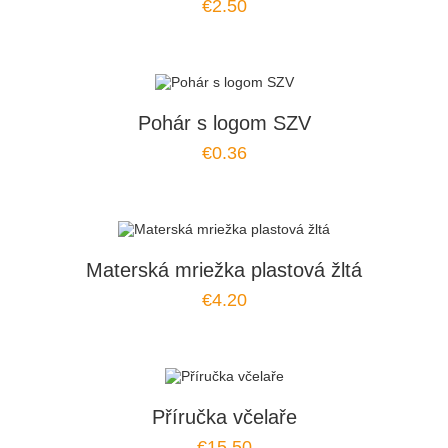
€2.50
Pohár s logom SZV
€0.36
Materská mriežka plastová žltá
€4.20
Příručka včelaře
€15.50