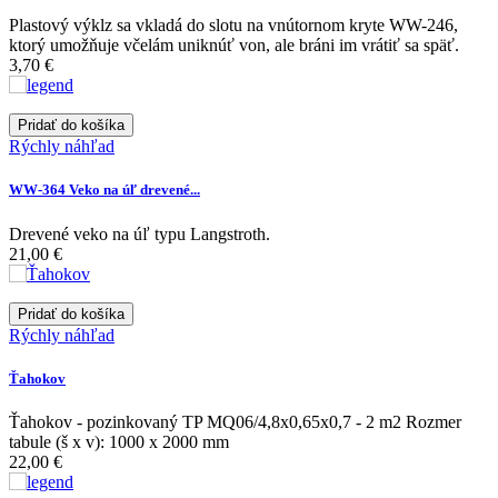
Plastový výklz sa vkladá do slotu na vnútornom kryte WW-246,
ktorý umožňuje včelám uniknúť von, ale bráni im vrátiť sa späť.
3,70 €
Pridať do košíka
Rýchly náhľad
WW-364 Veko na úľ drevené...
Drevené veko na úľ typu Langstroth.
21,00 €
Pridať do košíka
Rýchly náhľad
Ťahokov
Ťahokov - pozinkovaný TP MQ06/4,8x0,65x0,7 - 2 m2 Rozmer
tabule (š x v): 1000 x 2000 mm
22,00 €