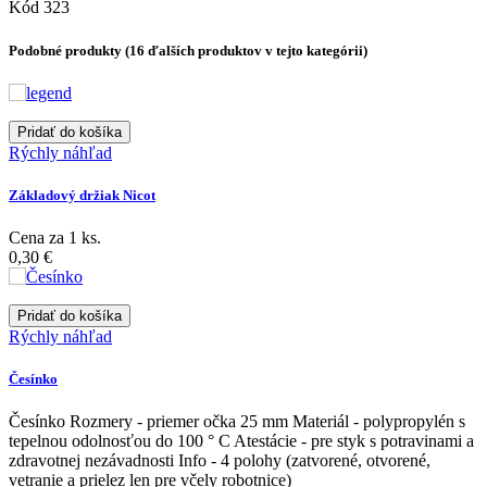
Kód
323
Podobné produkty
(16 ďalších produktov v tejto kategórii)
Pridať do košíka
Rýchly náhľad
Základový držiak Nicot
Cena za 1 ks.
0,30 €
Pridať do košíka
Rýchly náhľad
Česínko
Česínko Rozmery - priemer očka 25 mm Materiál - polypropylén s
tepelnou odolnosťou do 100 ° C Atestácie - pre styk s potravinami a
zdravotnej nezávadnosti Info - 4 polohy (zatvorené, otvorené,
vetranie a prielez len pre včely robotnice)