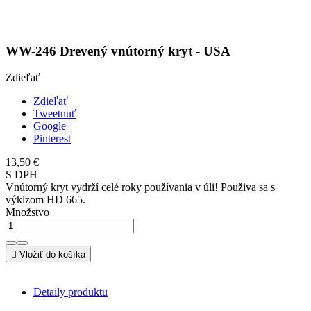
WW-246 Drevený vnútorný kryt - USA
Zdieľať
Zdieľať
Tweetnuť
Google+
Pinterest
13,50 €
S DPH
Vnútorný kryt vydrží celé roky používania v úli! Použiva sa s
výklzom HD 665.
Množstvo

Vložiť do košíka
Detaily produktu