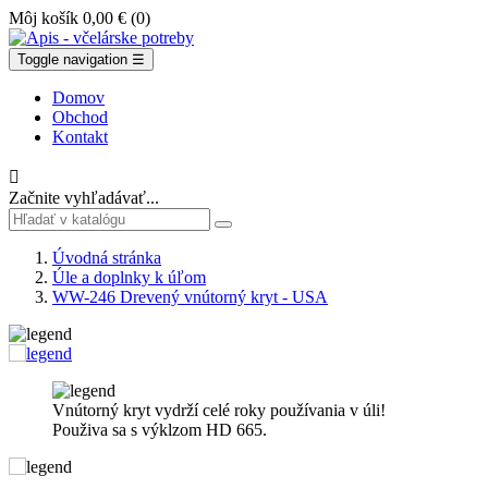
Môj košík
0,00 €
(0)
Toggle navigation
☰
Domov
Obchod
Kontakt

Začnite vyhľadávať...
Úvodná stránka
Úle a doplnky k úľom
WW-246 Drevený vnútorný kryt - USA
Vnútorný kryt vydrží celé roky používania v úli!
Použiva sa s výklzom HD 665.