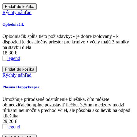
Pridať do košíka
Rýchly náhľad
Oplodniačik
Oplodniačik spĺňa tieto požiadavky: • je dobre izolovaný • k
dispozícii je dostatočný priestor pre krmivo • včely majú 3 rámiky
na stavbu diela
18,30 €
Pridať do košíka
Rýchly náhľad
Plošina Happykeeper
Umožňuje prirodzené odstránenie klieštika, čím môžete
obmedziťalebo úplne pozastaviť liečbu. 3,5mm medzery medzi
rúrkami neumožnia prechod včiel, ale pôsobia ako lievik na odpad
klieštika.
29,20 €