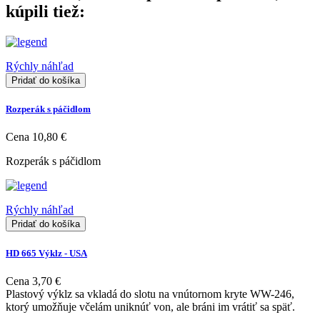
kúpili tiež:
Rýchly náhľad
Pridať do košíka
Rozperák s páčidlom
Cena
10,80 €
Rozperák s páčidlom
Rýchly náhľad
Pridať do košíka
HD 665 Výklz - USA
Cena
3,70 €
Plastový výklz sa vkladá do slotu na vnútornom kryte WW-246,
ktorý umožňuje včelám uniknúť von, ale bráni im vrátiť sa späť.