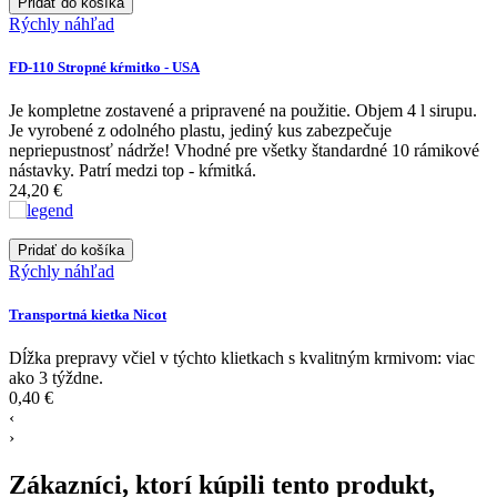
Pridať do košíka
Rýchly náhľad
FD-110 Stropné kŕmitko - USA
Je kompletne zostavené a pripravené na použitie. Objem 4 l sirupu.
Je vyrobené z odolného plastu, jediný kus zabezpečuje
nepriepustnosť nádrže! Vhodné pre všetky štandardné 10 rámikové
nástavky. Patrí medzi top - kŕmitká.
24,20 €
Pridať do košíka
Rýchly náhľad
Transportná kietka Nicot
Dĺžka prepravy včiel v týchto klietkach s kvalitným krmivom: viac
ako 3 týždne.
0,40 €
‹
›
Zákazníci, ktorí kúpili tento produkt,