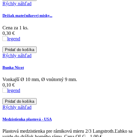
Rýchly náhľad
Držiak matečníkovej misky...
Cena za 1 ks.
0,30 €
Pridať do košíka
Rýchly náhľad
Bunka Nicot
Vonkajší Ø 10 mm, Ø vnútorný 9 mm.
0,10 €
Pridať do košíka
Rýchly náhľad
Medzistienka plastová - USA
Plastová medzistienka pre rámikovú mieru 2/3 Langstroth.Ľahko sa
vojde do drážok horného rámu. Cena OLG - 1,00 €