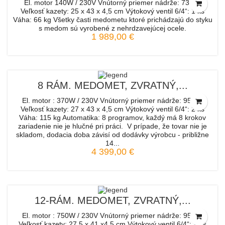
El. motor 140W / 230V Vnútorný priemer nádrže: 73 cm
Veľkosť kazety: 25 x 43 x 4,5 cm Výtokový ventil 6/4“: 1 ks
Váha: 66 kg Všetky časti medometu ktoré prichádzajú do styku
s medom sú vyrobené z nehrdzavejúcej ocele.
1 989,00 €
8 RÁM. MEDOMET, ZVRATNÝ,...
El. motor : 370W / 230V Vnútorný priemer nádrže: 95 cm
Veľkosť kazety: 27 x 43 x 4,5 cm Výtokový ventil 6/4“: 2 ks
Váha: 115 kg Automatika: 8 programov, každý má 8 krokov
zariadenie nie je hlučné pri práci. V prípade, že tovar nie je
skladom, dodacia doba závisí od dodávky výrobcu - približne
14...
4 399,00 €
12-RÁM. MEDOMET, ZVRATNÝ,...
El. motor : 750W / 230V Vnútorný priemer nádrže: 95 cm
Veľkosť kazety: 27,5 x 41 x4,5 cm Výtokový ventil 6/4“: 2 ks