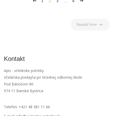
1
2
3
…
6

Naspäť hore
Kontakt
Apis - včelárske potreby
Včelárska predajňa pri Strednej odbornej škole
Pod Bánošom 80
974 11 Banská Bystrica
Telefón: +421 48 381 11 66