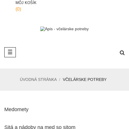
MÔJ KOŠÍK
(0)
Toggle
☰
navigation
ÚVODNÁ STRÁNKA
VČELÁRSKE POTREBY
Medomety
Sitá a nádoby na med so sitom