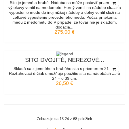
Sito je jemné a hrubé. Nádoba sa môže postaviť priamo pod
výtokový ventil na medomete. Horný ventil na nádobe slúži na
vypustenie medu do inej nižšej nádoby a dolný ventil slúži na
celkové vypustenie precedeného medu. Počas pritekania
medu z medometu do V prípade, že tovar nie je skladom,
dodacia...
275,00 €
SITO DVOJITÉ, NEREZOVÉ...
Skladá sa z jemného a hrubého sita s priemerom 21 cm
Rozťahovací držiak umožňuje použitie sita na nádobách od o
24 – o 39 cm.
26,50 €
Zobrazuje sa 13-24 z 68 položiek