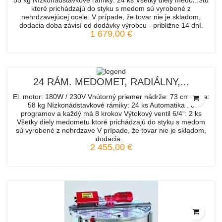
55 kg Nízkonádstavkové rámiky: 24 ks Všetky diely medometu
ktoré prichádzajú do styku s medom sú vyrobené z
nehrdzavejúcej ocele. V prípade, že tovar nie je skladom,
dodacia doba závisí od dodávky výrobcu - približne 14 dní.
1 679,00 €
24 RÁM. MEDOMET, RADIÁLNY,...
El. motor: 180W / 230V Vnútorný priemer nádrže: 73 cm Váha:
58 kg Nízkonádstavkové rámiky: 24 ks Automatika . 8
programov a každý má 8 krokov Výtokový ventil 6/4“: 2 ks
Všetky diely medometu ktoré prichádzajú do styku s medom
sú vyrobené z nehrdzave V prípade, že tovar nie je skladom,
dodacia...
2 455,00 €