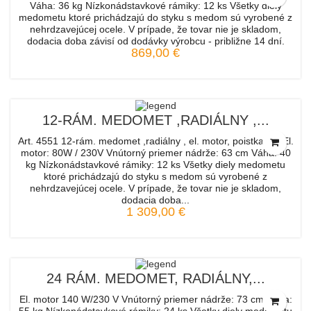
Váha: 36 kg Nízkonádstavkové rámiky: 12 ks Všetky diely
medometu ktoré prichádzajú do styku s medom sú vyrobené z
nehrdzavejúcej ocele. V prípade, že tovar nie je skladom,
dodacia doba závisí od dodávky výrobcu - približne 14 dní.
869,00 €
12-RÁM. MEDOMET ,RADIÁLNY ,...
Art. 4551 12-rám. medomet ,radiálny , el. motor, poistka CE El.
motor: 80W / 230V Vnútorný priemer nádrže: 63 cm Váha: 40
kg Nízkonádstavkové rámiky: 12 ks Všetky diely medometu
ktoré prichádzajú do styku s medom sú vyrobené z
nehrdzavejúcej ocele. V prípade, že tovar nie je skladom,
dodacia doba...
1 309,00 €
24 RÁM. MEDOMET, RADIÁLNY,...
El. motor 140 W/230 V Vnútorný priemer nádrže: 73 cm Váha: