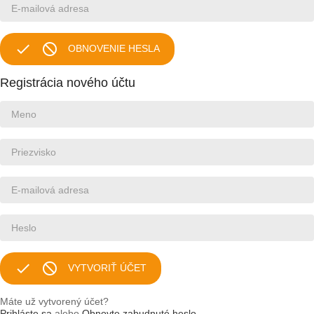


OBNOVENIE HESLA
Registrácia nového účtu


VYTVORIŤ ÚČET
Máte už vytvorený účet?
Prihláste sa
alebo
Obnovte zabudnuté heslo