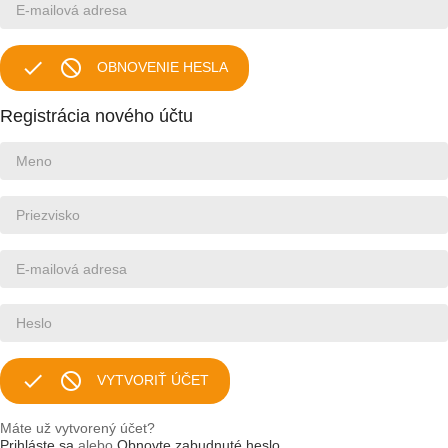


OBNOVENIE HESLA
Registrácia nového účtu


VYTVORIŤ ÚČET
Máte už vytvorený účet?
Prihláste sa
alebo
Obnovte zabudnuté heslo