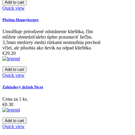
Add to cart
Quick view
Plošina Happykeeper
Umožňuje prirodzené odstránenie klieštika, čím
môžete obmedziťalebo úplne pozastaviť liečbu.
3,5mm medzery medzi rúrkami neumožnia prechod
včiel, ale pôsobia ako lievik na odpad klieštika.
€29.20
Add to cart
Quick view
Základový držiak Nicot
Cena za 1 ks.
€0.30
Add to cart
Quick view