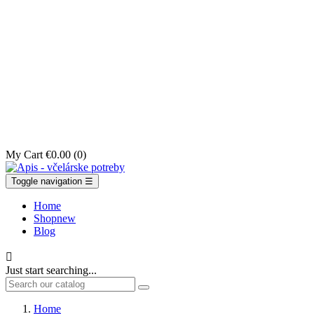
My Cart
€0.00
(0)
Toggle navigation
☰
Home
Shop
new
Blog

Just start searching...
Home