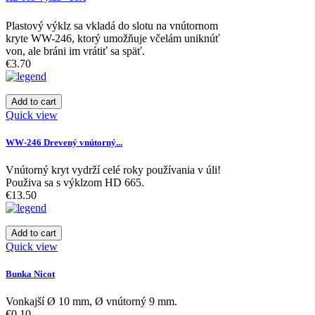
Plastový výklz sa vkladá do slotu na vnútornom
kryte WW-246, ktorý umožňuje včelám uniknúť
von, ale bráni im vrátiť sa späť.
€3.70
Add to cart
Quick view
WW-246 Drevený vnútorný...
Vnútorný kryt vydrží celé roky používania v úli!
Použiva sa s výklzom HD 665.
€13.50
Add to cart
Quick view
Bunka Nicot
Vonkajší Ø 10 mm, Ø vnútorný 9 mm.
€0.10