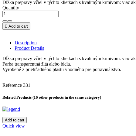
Dĺžka prepravy včiel v týchto klietkach s kvalitným krmivom: viac ak
Quantity

Add to cart
Description
Product Details
Dĺžka prepravy včiel v týchto klietkach s kvalitným krmivom: viac ak
Farba transparentná žltá alebo biela.
Vyrobené z priehľadného plastu vhodného pre potravinárstvo.
Reference
331
Related Products
(16 other products in the same category)
Add to cart
Quick view