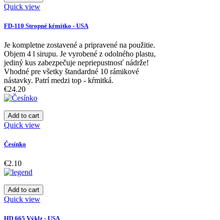
Quick view
FD-110 Stropné kŕmitko - USA
Je kompletne zostavené a pripravené na použitie.
Objem 4 l sirupu. Je vyrobené z odolného plastu,
jediný kus zabezpečuje nepriepustnosť nádrže!
Vhodné pre všetky štandardné 10 rámikové
nástavky. Patrí medzi top - kŕmitká.
€24.20
Add to cart
Quick view
Česínko
€2.10
Add to cart
Quick view
HD 665 Výklz - USA