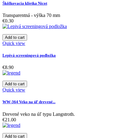
Škôlkovacia klietka Nicot
Transparentná - výška 70 mm
€0.30
Add to cart
Quick view
Lepivá screeningová podložka
€8.90
Add to cart
Quick view
WW-364 Veko na úľ drevené...
Drevené veko na úľ typu Langstroth.
€21.00
Add to cart